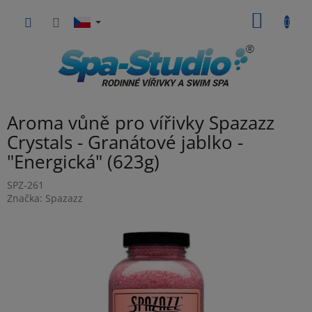
Přejít
NÁKUP
na
obsah
KOŠÍK
Aroma vůně pro vířivky Spazazz
Crystals - Granátové jablko -
"Energická" (623g)
SPZ-261
Značka:
Spazazz