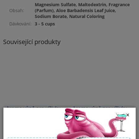
Magnesium Sulfate, Maltodextrin, Fragrance
Obsah
:
(Parfum), Aloe Barbadensis Leaf Juice,
Sodium Borate, Natural Coloring
Dávkování
:
3 - 5 cups
Související produkty
Aroma vůně pro vířivky
Aroma vůně pro vířivky
×
Spazazz Crystals - Kiwi-
Spazazz Crystals - Velké
Hruška - "Osvěžení" (650
jablko - New York (650 ml)
Momentálně nedostupné
Skladem
ml)