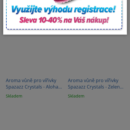
DETAIL
Aroma vůně pro vířivky
Aroma vůně pro vířivky
Spazazz Crystals - Aloha
Spazazz Crystals - Zelený
Paradise - Hawaii (650 ml)
čaj Peony "Enlighten"
Skladem
Skladem
(623g)