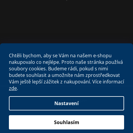
Obchodní podmínky
Etický kodex
Chtěli bychom, aby se Vám na našem e-shopu
Criminal Compliance Program
Zásady cookies
nakupovalo co nejlépe. Proto naše stránka používá
soubory cookies. Budeme rádi, pokud s nimi
budete souhlasit a umožníte nám zprostředkovat
Vám ještě lepší zážitek z nakupování.
Více informací
zde
.
Vytvořil Shoptet
Nastavení
Copyright 2026
Spa studio
. Všechna práva vyhrazena.
Souhlasím
S láskou vyrobilo
Filipesmedia 🧡