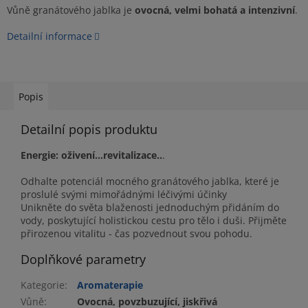
Vůně granátového jablka je
ovocná, velmi bohatá a intenzivní
.
Detailní informace
Popis
Detailní popis produktu
Energie: oživení...revitalizace..
.
Odhalte potenciál mocného granátového jablka, které je
proslulé svými mimořádnými léčivými účinky
Unikněte do světa blaženosti jednoduchým přidáním do
vody, poskytující holistickou cestu pro tělo i duši. Přijměte
přirozenou vitalitu - čas pozvednout svou pohodu.
Doplňkové parametry
Kategorie
:
Aromaterapie
Vůně
:
Ovocná, povzbuzující, jiskřivá