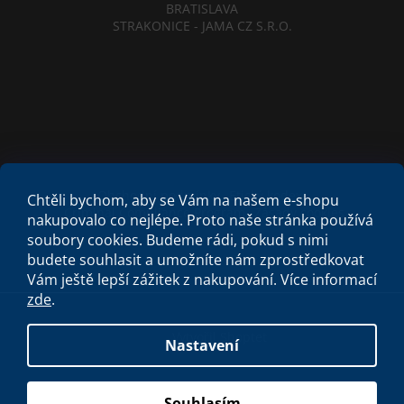
BRATISLAVA
STRAKONICE - JAMA CZ S.R.O.
Obchodní podmínky
Etický kodex
Chtěli bychom, aby se Vám na našem e-shopu
Criminal Compliance Program
Zásady cookies
nakupovalo co nejlépe. Proto naše stránka používá
soubory cookies. Budeme rádi, pokud s nimi
budete souhlasit a umožníte nám zprostředkovat
Vám ještě lepší zážitek z nakupování.
Více informací
zde
.
Vytvořil Shoptet
Nastavení
Copyright 2026
Spa studio
. Všechna práva vyhrazena.
Souhlasím