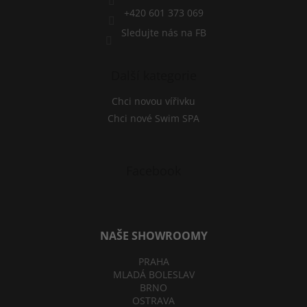
y
v
+420 601 373 069
ý
Sledujte nás na FB
p
i
s
Další kategorie
u
Chci novou vířivku
Chci nové Swim SPA
Facebook
NAŠE SHOWROOMY
PRAHA
MLADÁ BOLESLAV
BRNO
OSTRAVA