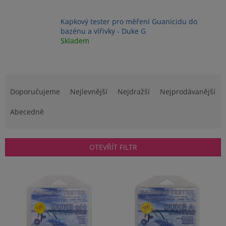
Kapkový tester pro měření Guanicidu do
bazénu a vířivky - Duke G
Skladem
Ř
a
Doporučujeme
Nejlevnější
Nejdražší
Nejprodávanější
z
e
Abecedně
n
í
p
OTEVŘÍT FILTR
r
o
V
d
ý
u
p
k
i
t
s
ů