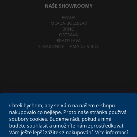
NAŠE SHOWROOMY
PRAHA
MLADÁ BOLESLAV
BRNO
OSTRAVA
BRATISLAVA
STRAKONICE - JAMA CZ S.R.O.
Obchodní podmínky
Etický kodex
Chtěli bychom, aby se Vám na našem e-shopu
Criminal Compliance Program
Zásady cookies
nakupovalo co nejlépe. Proto naše stránka používá
soubory cookies. Budeme rádi, pokud s nimi
budete souhlasit a umožníte nám zprostředkovat
Vám ještě lepší zážitek z nakupování.
Více informací