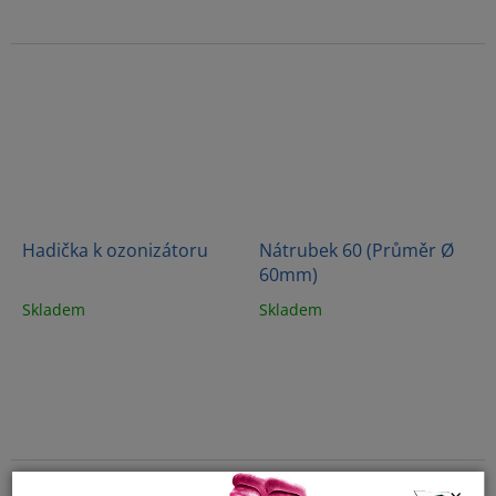
Hadička k ozonizátoru
Nátrubek 60 (Průměr Ø
60mm)
Skladem
Skladem