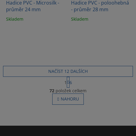
Hadice PVC - Microsilk -
Hadice PVC - poloohebná
průměr 24 mm
- průměr 28 mm
Skladem
Skladem
NAČÍST 12 DALŠÍCH
S
1
6
t
O
r
72
položek celkem
v
á
l
NAHORU
n
á
k
o
d
v
a
á
c
n
í
Z
í
p
á