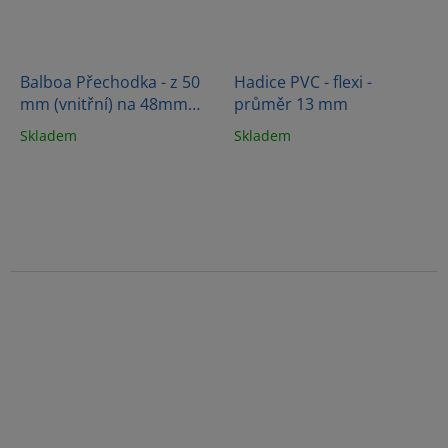
Balboa Přechodka - z 50
Hadice PVC - flexi -
mm (vnitřní) na 48mm
průměr 13 mm
(vnější)
Skladem
Skladem