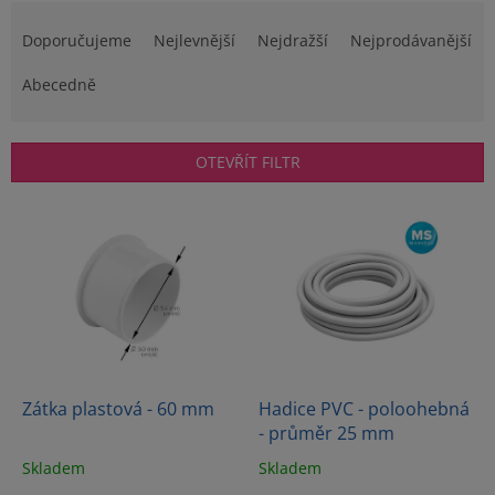
Ř
a
Doporučujeme
Nejlevnější
Nejdražší
Nejprodávanější
z
e
Abecedně
n
í
p
OTEVŘÍT FILTR
r
o
V
d
ý
u
p
k
i
t
s
ů
p
r
o
d
Zátka plastová - 60 mm
Hadice PVC - poloohebná
u
- průměr 25 mm
k
Skladem
Skladem
t