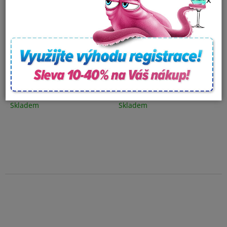
×
Přechodka - Koleno 90° -
Zátka plastová - 33 mm
z 60mm (vnitřní) na
60mm (vnější)
Skladem
Skladem