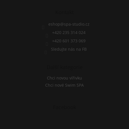
r
p
v
a
Kontakt
k
t
y
í
eshop
@
spa-studio.cz
v
ý
+420 235 314 024
p
+420 601 373 069
i
s
Sledujte nás na FB
u
Další kategorie
Chci novou vířivku
Chci nové Swim SPA
Facebook