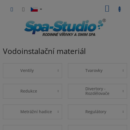
Přejít
NÁKUP
na
obsah
KOŠÍK
Vodoinstalační materiál
Ventily
Tvarovky
Divertory -
Redukce
Rozdělovače
Metrážní hadice
Regulátory