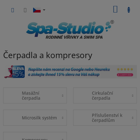
Přejít
NÁKUP
na
obsah
KOŠÍK
Čerpadla a kompresory
Masážní
Cirkulační
čerpadla
čerpadla
Příslušenství k
Microsilk systém
čerpadlům
Kompresory