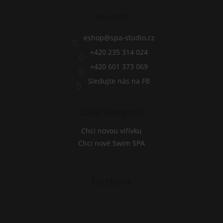
r
p
v
a
Kontakt
k
t
y
í
eshop
@
spa-studio.cz
v
ý
+420 235 314 024
p
+420 601 373 069
i
s
Sledujte nás na FB
u
Další kategorie
Chci novou vířivku
Chci nové Swim SPA
Facebook