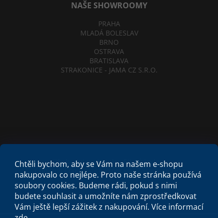
NAŠE SHOWROOMY
PRAHA
MLADÁ BOLESLAV
BRNO
OSTRAVA
BRATISLAVA
STRAKONICE - JAMA CZ S.R.O.
Obchodní podmínky
Etický kodex
Chtěli bychom, aby se Vám na našem e-shopu
Criminal Compliance Program
Zásady cookies
nakupovalo co nejlépe. Proto naše stránka používá
soubory cookies. Budeme rádi, pokud s nimi
budete souhlasit a umožníte nám zprostředkovat
Vám ještě lepší zážitek z nakupování.
Více informací
zde
.