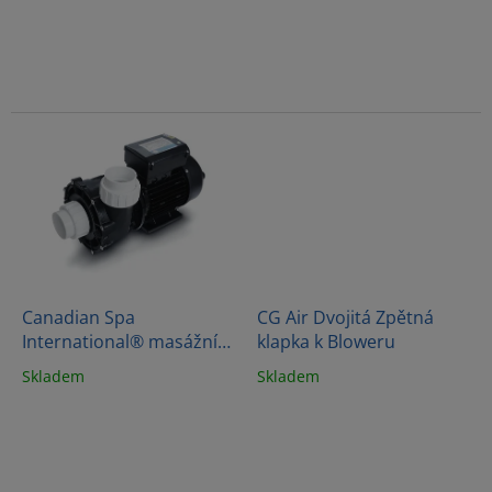
ů
Canadian Spa
CG Air Dvojitá Zpětná
International® masážní
klapka k Bloweru
čerpadlo 1.85Kw
Skladem
Skladem