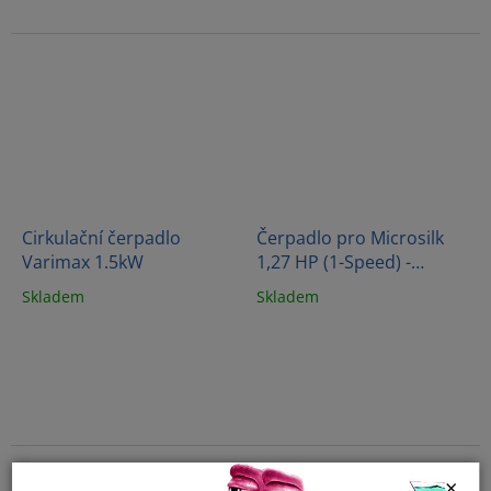
Cirkulační čerpadlo
Čerpadlo pro Microsilk
Varimax 1.5kW
1,27 HP (1-Speed) -
SFE08821S
Skladem
Skladem
×