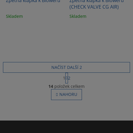
Zpětná klapka k Bloweru
Zpětná klapka k Bloweru
(CHECK VALVE CG AIR)
Skladem
Skladem
NAČÍST DALŠÍ 2
S
1
2
t
O
r
14
položek celkem
v
á
l
NAHORU
n
á
k
o
d
v
a
á
c
n
í
Z
í
p
á