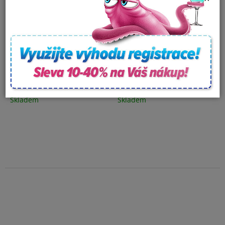
Hadice PVC - Microsilk -
Masážní čerpadlo pro
průměr 24 mm
vířivku Niagara SPA Pump
- 3 HP (2-Speed)
Skladem
Skladem