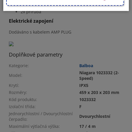
Součást balení
2x příruba
Elektrické zapojení
Dodáváno s kabelem AMP PLUG
Doplňkové parametry
Kategorie
:
Balboa
Niagara 1023332 (2-
Model
:
Speed)
Krytí
:
IPX5
Rozměry
:
459 x 203 x 203 mm
Kód produktu
:
1023332
Izolační třída
:
F
Jednorychlostní / Dvourychlostní
Dvourychlostní
čerpadlo
:
Maximální výtlačná výška
:
17 / 4 m