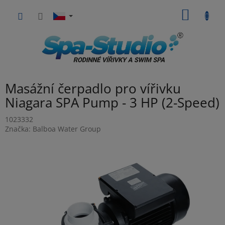
Přejít
NÁKUP
na
obsah
KOŠÍK
Masážní čerpadlo pro vířivku
Niagara SPA Pump - 3 HP (2-Speed)
1023332
Značka:
Balboa Water Group