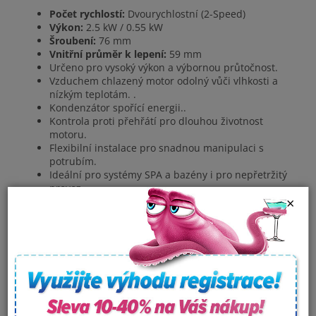
Počet rychlostí:
Dvourychlostní (2-Speed)
Výkon:
2.5 kW / 0.55 kW
Šroubení:
76 mm
Vnitřní průměr k lepení:
59 mm
Určeno pro vysoký výkon a výbornou průtočnost.
Vzduchem chlazený motor odolný vůči vlhkosti a
nízkým teplotám. .
Kondenzátor spořící energii..
Kontrola proti přehřátí pro dlouhou životnost
motoru.
Flexibilní instalace pro snadnou manipulaci s
potrubím.
Ideální pro systémy SPA a bazény i pro nepřetržitý
provoz.
×
Rozměry
(Viz obrázek ve fotogalerii)
A
B
C
D
E
F
G
H
459
67
109
125
140
203
203
94