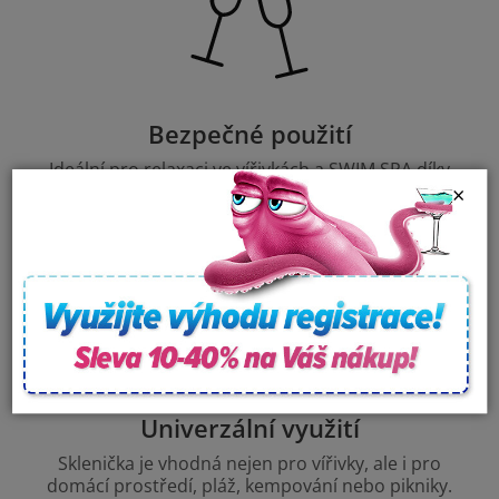
Bezpečné použití
Ideální pro relaxaci ve vířivkách a SWIM SPA díky
svému nerozbitnému provedení a elegantnímu
×
designu.
Univerzální využití
Sklenička je vhodná nejen pro vířivky, ale i pro
domácí prostředí, pláž, kempování nebo pikniky.