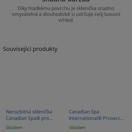
Díky hladkému povrchu je sklenička snadno
omyvatelná a dlouhodobě si udržuje svůj luxusní
vzhled.
Související produkty
Nerozbitná sklenička
Canadian Spa
Canadian Spa® pro
International® Prosecco
vířivky a SWIM SPA
Dry 6pack
Skladem
Skladem