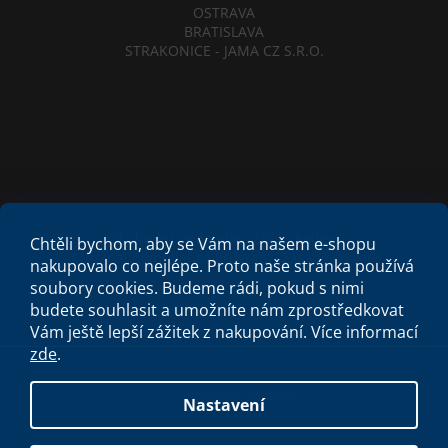
OSTRAVA
BRATISLAVA
STRAKONICE - JAMA CZ S.R.O.
Obchodní podmínky
Etický kodex
Chtěli bychom, aby se Vám na našem e-shopu
Criminal Compliance Program
Zásady cookies
nakupovalo co nejlépe. Proto naše stránka používá
soubory cookies. Budeme rádi, pokud s nimi
budete souhlasit a umožníte nám zprostředkovat
Vám ještě lepší zážitek z nakupování.
Více informací
zde
.
Vytvořil Shoptet
Nastavení