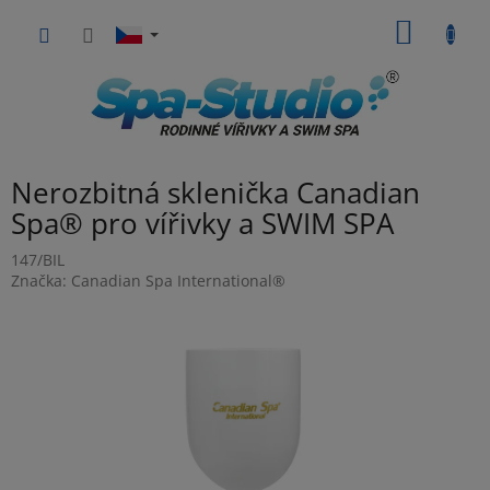
Přejít
NÁKUP
na
obsah
KOŠÍK
Nerozbitná sklenička Canadian
Spa® pro vířivky a SWIM SPA
147/BIL
Značka:
Canadian Spa International®