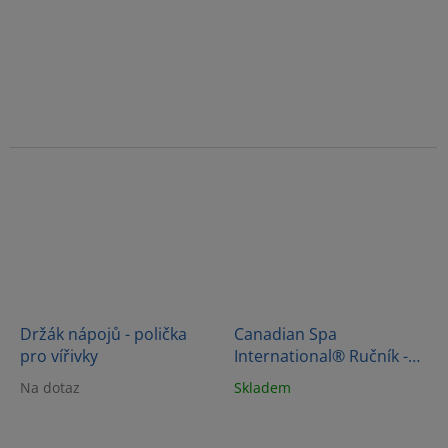
Držák nápojů - polička
Canadian Spa
pro vířivky
International® Ručník -
šedý
Na dotaz
Skladem