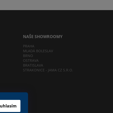
NAŠE SHOWROOMY
PRAHA
MLADÁ BOLESLAV
BRNO
OSTRAVA
BRATISLAVA
STRAKONICE - JAMA CZ S.R.O.
cookies
uhlasím