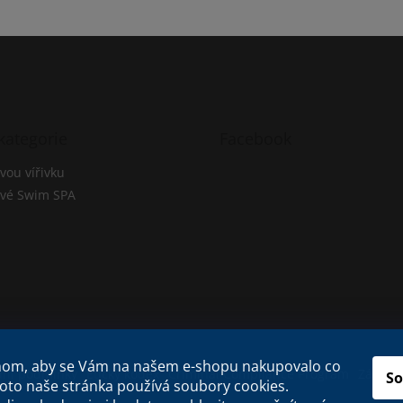
kategorie
Facebook
vou vířivku
ové Swim SPA
chom, aby se Vám na našem e-shopu nakupovalo co
ní podmínky
Etický kodex
Criminal Compliance Program
Zásady 
So
roto naše stránka používá soubory cookies.