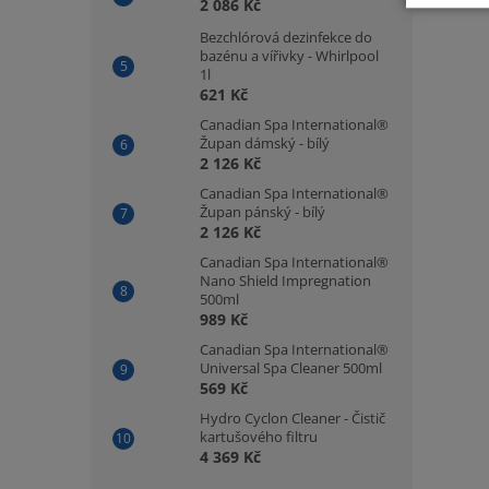
2 086 Kč
Bezchlórová dezinfekce do
bazénu a vířivky - Whirlpool
1l
621 Kč
Canadian Spa International®
Župan dámský - bílý
2 126 Kč
Canadian Spa International®
Župan pánský - bílý
2 126 Kč
Canadian Spa International®
Nano Shield Impregnation
500ml
989 Kč
Canadian Spa International®
Universal Spa Cleaner 500ml
569 Kč
Hydro Cyclon Cleaner - Čistič
kartušového filtru
4 369 Kč