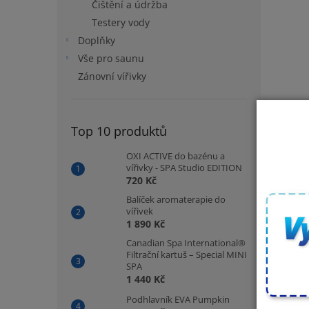
Čištění a údržba
Testery vody
Doplňky
Vše pro saunu
Zánovní vířivky
Top 10 produktů
OXI ACTIVE do bazénu a
vířivky - SPA Studio EDITION
720 Kč
Balíček aromaterapie do
vířivek
1 890 Kč
Canadian Spa International®
Filtrační kartuš – Special MINI
SPA
1 440 Kč
Podhlavník EVA Pumpkin