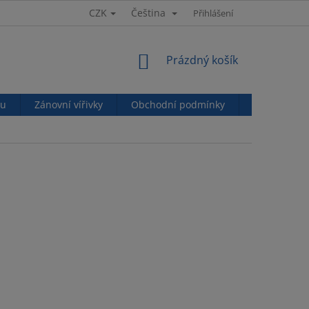
CZK
Čeština
Přihlášení
NÁKUPNÍ
Prázdný košík
KOŠÍK
nu
Zánovní vířivky
Obchodní podmínky
Podmínky o