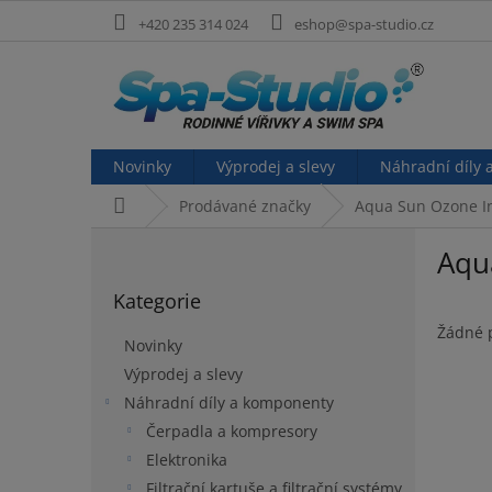
Přejít
+420 235 314 024
eshop@spa-studio.cz
na
obsah
Novinky
Výprodej a slevy
Náhradní díly
Domů
Prodávané značky
Aqua Sun Ozone In
P
Aqu
o
Přeskočit
s
Kategorie
kategorie
t
r
Žádné 
Novinky
a
Výprodej a slevy
n
Náhradní díly a komponenty
n
í
Čerpadla a kompresory
p
Elektronika
a
Filtrační kartuše a filtrační systémy