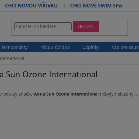
CHCI NOVOU VÍŘIVKU
CHCI NOVÉ SWIM SPA
HLEDAT
 a komponenty
Péče a údržba
Doplňky
Vše pro sau
ternational
a Sun Ozone International
produkty značky
Aqua Sun Ozone International
nebyly nalezeny...