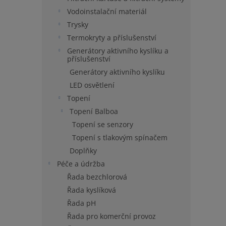
n
Vodoinstalační materiál
e
Trysky
l
Termokryty a příslušenství
Generátory aktivního kyslíku a
příslušenství
Generátory aktivního kyslíku
LED osvětlení
Topení
Topení Balboa
Topení se senzory
Topení s tlakovým spínačem
Doplňky
Péče a údržba
Řada bezchlorová
Řada kyslíková
Řada pH
Řada pro komerční provoz