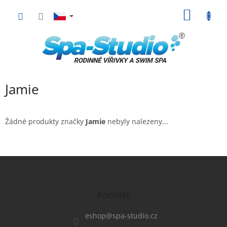
Přejít
NÁKUP
na
obsah
KOŠÍK
Jamie
Žádné produkty značky
Jamie
nebyly nalezeny...
Z
á
p
a
Kontakt
t
í
eshop
@
spa-studio.cz