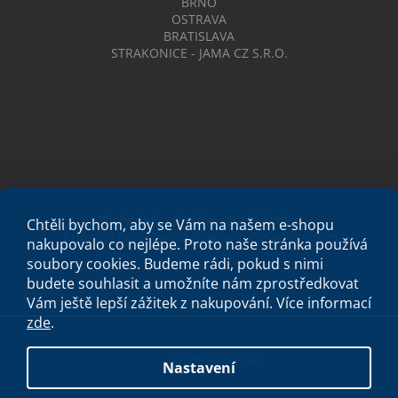
BRNO
OSTRAVA
BRATISLAVA
STRAKONICE - JAMA CZ S.R.O.
Obchodní podmínky
Etický kodex
Chtěli bychom, aby se Vám na našem e-shopu
Criminal Compliance Program
Zásady cookies
nakupovalo co nejlépe. Proto naše stránka používá
soubory cookies. Budeme rádi, pokud s nimi
budete souhlasit a umožníte nám zprostředkovat
Vám ještě lepší zážitek z nakupování.
Více informací
zde
.
Vytvořil Shoptet
Nastavení