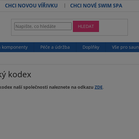
CHCI NOVOU VÍŘIVKU
CHCI NOVÉ SWIM SPA
HLEDAT
 a komponenty
Péče a údržba
Doplňky
Vše pro sau
cký kodex
 kodex naší společnosti naleznete na odkazu
ZDE
.