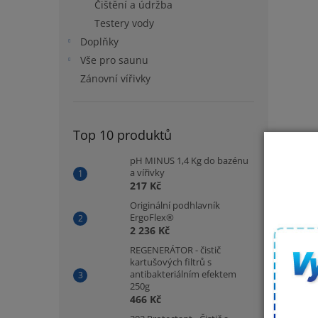
Čištění a údržba
Testery vody
Doplňky
Vše pro saunu
Zánovní vířivky
Top 10 produktů
pH MINUS 1,4 Kg do bazénu
a vířivky
217 Kč
Originální podhlavník
ErgoFlex®
2 236 Kč
REGENERÁTOR - čistič
kartušových filtrů s
antibakteriálním efektem
250g
466 Kč