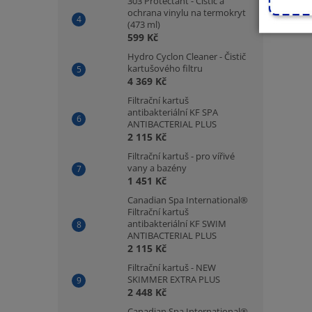
303 Protectant - Čistič a
ochrana vinylu na termokryt
(473 ml)
599 Kč
Hydro Cyclon Cleaner - Čistič
kartušového filtru
4 369 Kč
Filtrační kartuš
antibakteriální KF SPA
ANTIBACTERIAL PLUS
2 115 Kč
Filtrační kartuš - pro vířivé
vany a bazény
1 451 Kč
Canadian Spa International®
Filtrační kartuš
antibakteriální KF SWIM
ANTIBACTERIAL PLUS
2 115 Kč
Filtrační kartuš - NEW
SKIMMER EXTRA PLUS
2 448 Kč
Canadian Spa International®