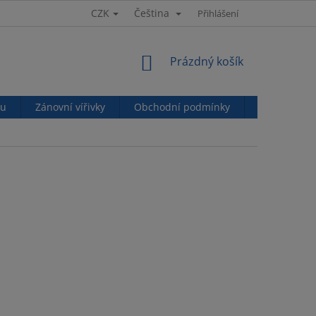
CZK
Čeština
Přihlášení
NÁKUPNÍ
Prázdný košík
KOŠÍK
nu
Zánovní vířivky
Obchodní podmínky
Podmínky o