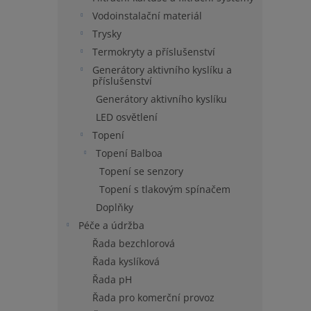
n
Vodoinstalační materiál
e
Trysky
l
Termokryty a příslušenství
Generátory aktivního kyslíku a
příslušenství
Generátory aktivního kyslíku
LED osvětlení
Topení
Topení Balboa
Topení se senzory
Topení s tlakovým spínačem
Doplňky
Péče a údržba
Řada bezchlorová
Řada kyslíková
Řada pH
Řada pro komerční provoz