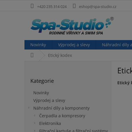
Přejít
+420 235 314 024
eshop@spa-studio.cz
na
obsah
Novinky
Výprodej a slevy
Náhradní díly
Domů
Etický kodex
P
Eti
o
Přeskočit
s
Kategorie
kategorie
t
Etický
r
Novinky
a
Výprodej a slevy
n
Náhradní díly a komponenty
n
í
Čerpadla a kompresory
p
Elektronika
a
Filtrační kartuše a filtrační systémy