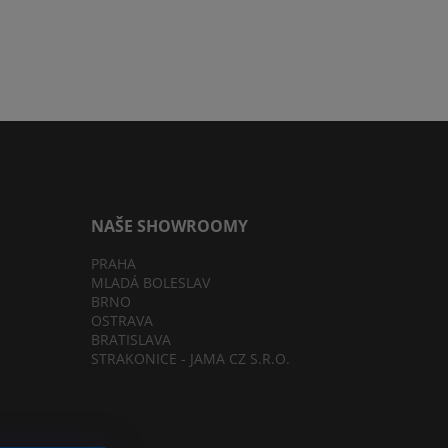
NAŠE SHOWROOMY
PRAHA
MLADÁ BOLESLAV
BRNO
OSTRAVA
BRATISLAVA
STRAKONICE - JAMA CZ S.R.O.