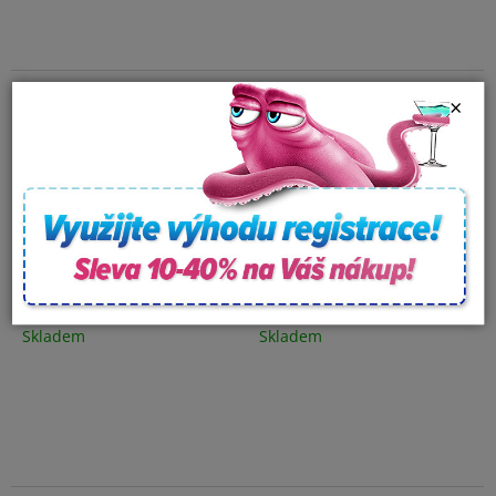
×
Podhlavník - Univerzál (4
Originální podhlavník
přísavky) - S017
ErgoFlex®
Skladem
Skladem