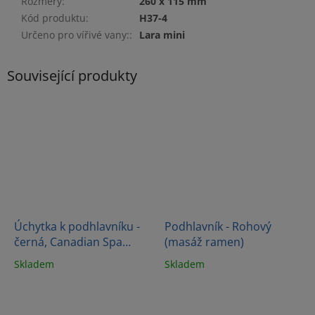
Rozměry
:
260 x 115 mm
Kód produktu
:
H37-4
Určeno pro vířivé vany:
:
Lara mini
Související produkty
Úchytka k podhlavníku -
Podhlavník - Rohový
černá, Canadian Spa
(masáž ramen)
International
Skladem
Skladem