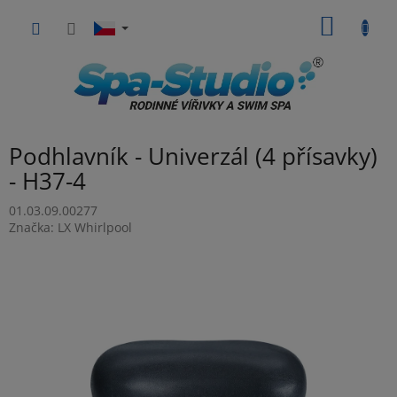
Přejít
NÁKUP
na
obsah
KOŠÍK
Podhlavník - Univerzál (4 přísavky)
- H37-4
01.03.09.00277
Značka:
LX Whirlpool