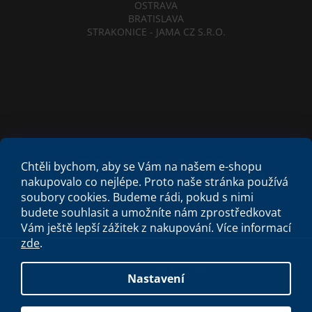
OSTRAVA
BRATISLAVA
STRAKONICE - JAMA CZ S.R.O.
Obchodní podmínky
Etický kodex
Chtěli bychom, aby se Vám na našem e-shopu
Criminal Compliance Program
Zásady cookies
nakupovalo co nejlépe. Proto naše stránka používá
soubory cookies. Budeme rádi, pokud s nimi
budete souhlasit a umožníte nám zprostředkovat
Vám ještě lepší zážitek z nakupování.
Více informací
zde
.
Vytvořil Shoptet
Nastavení