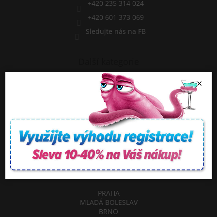
+420 235 314 024
+420 601 373 069
Sledujte nás na FB
Další kategorie
Chci novou vířivku
×
Chci nové Swim SPA
Facebook
NAŠE SHOWROOMY
PRAHA
MLADÁ BOLESLAV
BRNO