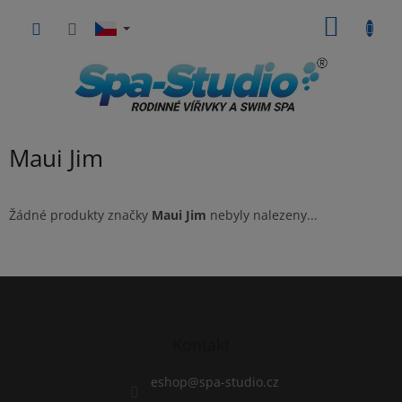
Přejít
NÁKUP
na
obsah
KOŠÍK
Maui Jim
Žádné produkty značky
Maui Jim
nebyly nalezeny...
Z
á
p
a
Kontakt
t
í
eshop
@
spa-studio.cz