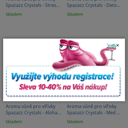
Spazazz Crystals - Stress
Spazazz Crystals - Detox
therapy (538g)
therapy (562g)
Skladem
Skladem
×
Aroma vůně pro vířivky
Aroma vůně pro vířivky
Spazazz Crystals - Aloha
Spazazz Crystals - Med a
Paradise - Hawaii (650 ml)
mango (482g)
Skladem
Skladem