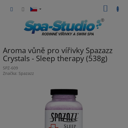
Přejít
NÁKUP
na
obsah
KOŠÍK
Aroma vůně pro vířivky Spazazz
Crystals - Sleep therapy (538g)
SPZ-609
Značka:
Spazazz