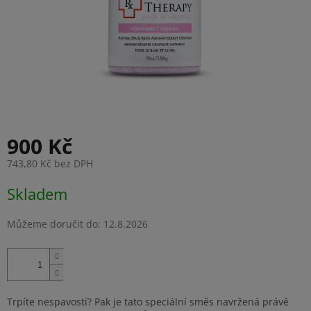
900 Kč
743,80 Kč bez DPH
Měrná
Skladem
cena:
Můžeme doručit do:
12.8.2026
Trpíte nespavostí? Pak je tato speciální směs navržená právě