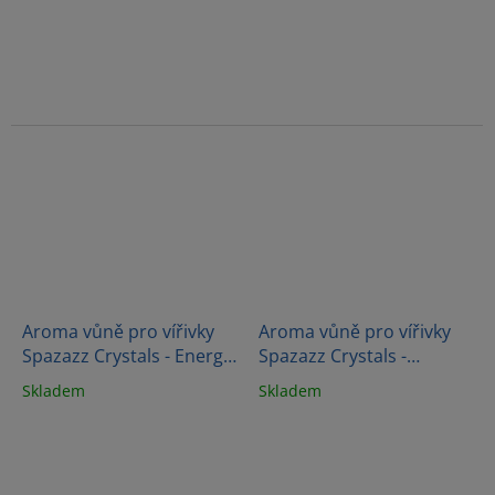
Aroma vůně pro vířivky
Aroma vůně pro vířivky
Spazazz Crystals - Energy
Spazazz Crystals -
therapy (538g)
Respiratory therapy
Skladem
Skladem
(538g)