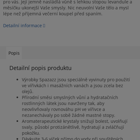
pro vás. Její jemně nasládlá vůně s lehkou stopou levandule a
měsíčku ukonejší Vaše smysly. Nic neuvolní Vaše tělo a mysl
lépe než příjemná večerní koupel před spaním.
Detailní informace
Popis
Detailní popis produktu
Výrobky Spazazz jsou speciálně vyvinuty pro použití
ve vířivkách i masážních vanách a jsou zcela bez
olejů.
Přírodní směsi smyslných vůní a hydratačních
rostlinných látek jsou navrženy tak, aby
neovlivňovaly rovnováhu pH ve vířivce a
nezanechávaly po sobě žádné mastné stopy.
Aromaterapeutické krystaly snižují bolest, uvolňují
svaly, působí protizánětlivě, hydratují a zvláčňují
pokožku.
Dávkujte 3-6 víček přímo do vody při spuštěných