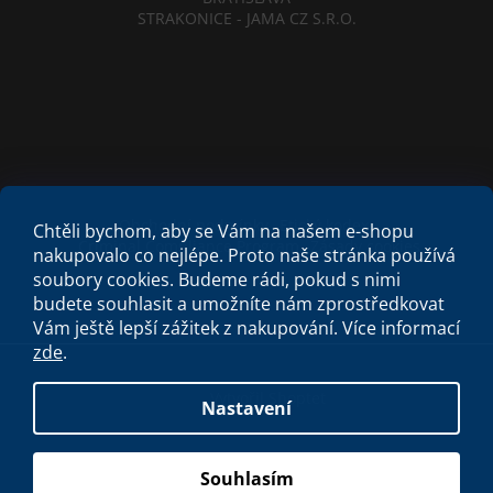
STRAKONICE - JAMA CZ S.R.O.
Obchodní podmínky
Etický kodex
Chtěli bychom, aby se Vám na našem e-shopu
Criminal Compliance Program
Zásady cookies
nakupovalo co nejlépe. Proto naše stránka používá
soubory cookies. Budeme rádi, pokud s nimi
budete souhlasit a umožníte nám zprostředkovat
Vám ještě lepší zážitek z nakupování.
Více informací
zde
.
Vytvořil Shoptet
Nastavení
Copyright 2026
Spa studio
. Všechna práva vyhrazena.
Souhlasím
S láskou vyrobilo
Filipesmedia 🧡