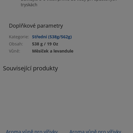
tryskách
Doplňkové parametry
Kategorie
:
Střední (538g/562g)
Obsah
:
538 g / 19 Oz
Vůně
:
Měsíček a levandule
Související produkty
Aroma vůně pro vířivky
Aroma vůně pro vířivky