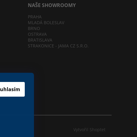
NAŠE SHOWROOMY
PRAHA
MLADÁ BOLESLAV
BRNO
OSTRAVA
BRATISLAVA
STRAKONICE - JAMA CZ S.R.O.
cookies
uhlasím
Vytvořil Shoptet