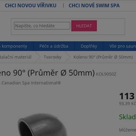
CHCI NOVOU VÍŘIVKU
CHCI NOVÉ SWIM SPA
HLEDAT
 a komponenty
Péče a údržba
Doplňky
Vše pro sau
talační materiál
Tvarovky
Koleno 90° (Průměr Ø 50mm)
eno 90° (Průměr Ø 50mm)
KOL9050Z
:
Canadian Spa International®
113
93,39 K
Měrná
Skla
cena:
Můžeme 