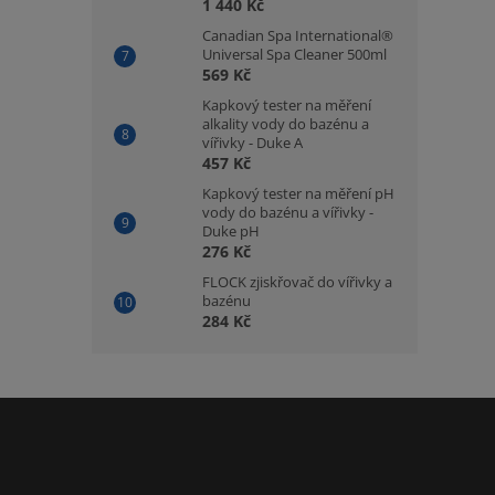
1 440 Kč
Canadian Spa International®
Universal Spa Cleaner 500ml
569 Kč
Kapkový tester na měření
alkality vody do bazénu a
vířivky - Duke A
457 Kč
Kapkový tester na měření pH
vody do bazénu a vířivky -
Duke pH
276 Kč
FLOCK zjiskřovač do vířivky a
bazénu
284 Kč
Z
á
p
a