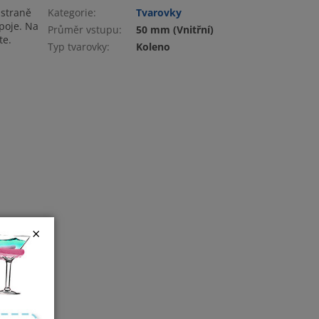
 straně
Kategorie
:
Tvarovky
poje. Na
Průměr vstupu
:
50 mm (Vnitřní)
te.
Typ tvarovky
:
Koleno
×