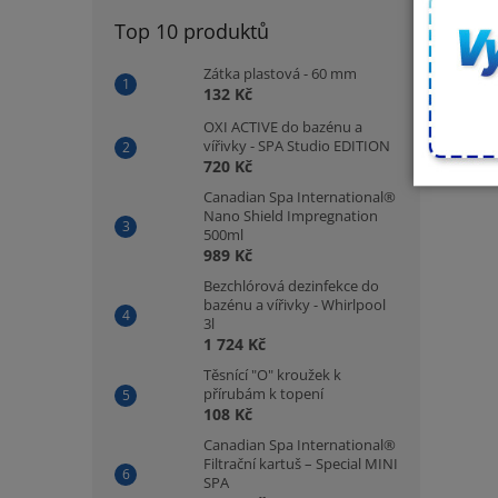
Top 10 produktů
Zátka plastová - 60 mm
132 Kč
OXI ACTIVE do bazénu a
vířivky - SPA Studio EDITION
720 Kč
Canadian Spa International®
Nano Shield Impregnation
500ml
989 Kč
Bezchlórová dezinfekce do
bazénu a vířivky - Whirlpool
3l
1 724 Kč
Těsnící "O" kroužek k
přírubám k topení
108 Kč
Canadian Spa International®
Filtrační kartuš – Special MINI
SPA