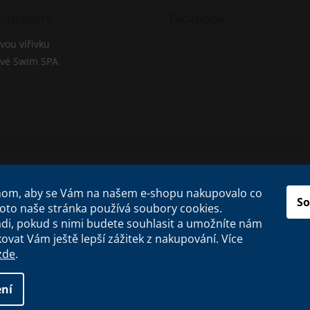
kategorie
Facebook
vou vířivku
ové Swim SPA
chom, aby se Vám na našem e-shopu nakupovalo co
ní podmínky
Etický kodex
Criminal Compliance Program
Zásady 
So
roto naše stránka používá soubory cookies.
i, pokud s nimi budete souhlasit a umožníte nám
ovat Vám ještě lepší zážitek z nakupování.
Více
zde
.
na.
ní