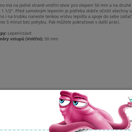
no má na jedné straně vnitřní otvor pro vlepení 50 mm a na druhé
t 1 1/2". Před samotným lepením je potřeba dobře očistit všechny s
no i na trubku naneste tenkou vrstvu lepidla a spoje do sebe zatlač
te 5 minut bez pohybu. Pak můžete pokračovat v další práci.
py:
Lepení/závit
ěry vstupů (Vnitřní):
50 mm