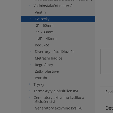
n
Vodoinstalační materiál
e
Ventily
l
Tvarovky
2" - 60mm
1" - 33mm
1,5" - 48mm
Redukce
Divertory - Rozdělovače
Metrážní hadice
Regulátory
Zátky plastové
Potrubí
Trysky
Termokryty a příslušenství
Popi
Generátory aktivního kyslíku a
příslušenství
Det
Generátory aktivního kyslíku