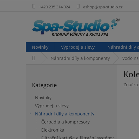
Přejít
+420 235 314 024
eshop@spa-studio.cz
na
obsah
Novinky
Výprodej a slevy
Náhradní díly
Domů
Náhradní díly a komponenty
Vodoins
P
Kol
o
Přeskočit
s
Kategorie
Značka
kategorie
t
r
Novinky
a
Výprodej a slevy
n
Náhradní díly a komponenty
n
í
Čerpadla a kompresory
p
Elektronika
a
Filtrační kartuše a filtrační systémy