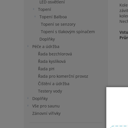
LED osvětlení
Kole
Topení
závi
kole
Topení Balboa
Nech
Topení se senzory
Topení s tlakovým spínačem
Vstu
Prům
Doplňky
Péče a údržba
Řada bezchlorová
Řada kyslíková
Řada pH
Řada pro komerční provoz
Čištění a údržba
Testery vody
Doplňky
Vše pro saunu
Zánovní vířivky