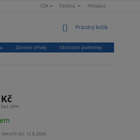
CZK
Čeština
Přihlášení
NÁKUPNÍ
Prázdný košík
KOŠÍK
nu
Zánovní vířivky
Obchodní podmínky
Podmínky o
 Kč
č bez DPH
dem
doručit do:
12.8.2026