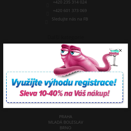
+420 235 314 024
+420 601 373 069
Sledujte nás na FB
Další kategorie
Chci novou vířivku
×
Chci nové Swim SPA
Facebook
NAŠE SHOWROOMY
PRAHA
MLADÁ BOLESLAV
BRNO