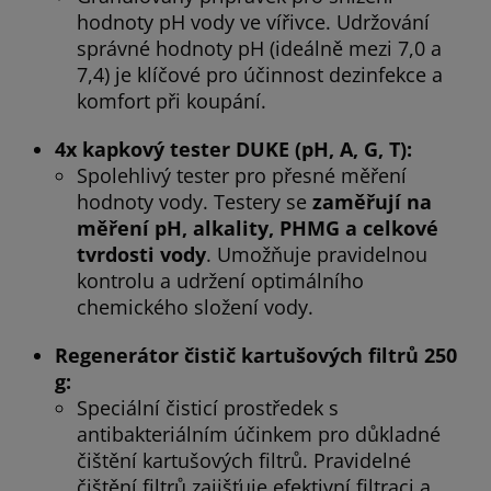
hodnoty pH vody ve vířivce. Udržování
správné hodnoty pH (ideálně mezi 7,0 a
7,4) je klíčové pro účinnost dezinfekce a
komfort při koupání.
4x kapkový tester DUKE (pH, A, G, T):
Spolehlivý tester pro přesné měření
hodnoty vody. Testery se
zaměřují na
měření pH, alkality, PHMG a celkové
tvrdosti vody
. Umožňuje pravidelnou
kontrolu a udržení optimálního
chemického složení vody.
Regenerátor čistič kartušových filtrů 250
g:
Speciální čisticí prostředek s
antibakteriálním účinkem pro důkladné
čištění kartušových filtrů. Pravidelné
čištění filtrů zajišťuje efektivní filtraci a