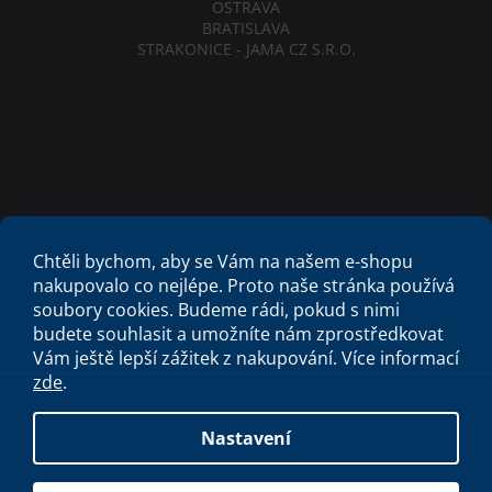
OSTRAVA
BRATISLAVA
STRAKONICE - JAMA CZ S.R.O.
Obchodní podmínky
Etický kodex
Chtěli bychom, aby se Vám na našem e-shopu
Criminal Compliance Program
Zásady cookies
nakupovalo co nejlépe. Proto naše stránka používá
soubory cookies. Budeme rádi, pokud s nimi
budete souhlasit a umožníte nám zprostředkovat
Vám ještě lepší zážitek z nakupování.
Více informací
zde
.
Vytvořil Shoptet
Nastavení