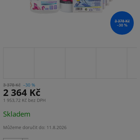
3 378 Kč
–30 %
3 378 Kč
–30 %
2 364 Kč
1 953,72 Kč bez DPH
Měrná
Skladem
cena:
Můžeme doručit do:
11.8.2026