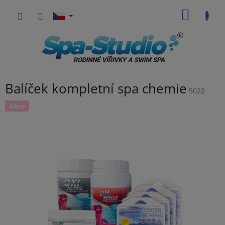
Přejít
NÁKUP
na
obsah
KOŠÍK
Balíček kompletní spa chemie
5022
Akce