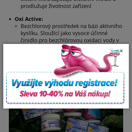
prodlužuje životnost zařízení
Oxi Active:
Bezchlorový prostředek na bázi aktivního
kyslíku. Sloužící jako vysoce účinné
činidlo pro bezchlórovou oxidaci vody v
bazénech a vířivkách. Voda je po aplikaci
×
čirá a jiskřivá.