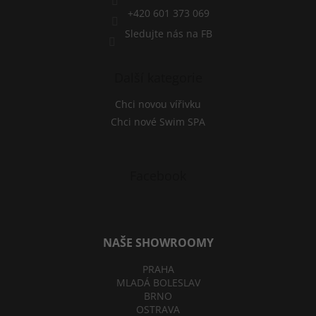
y
v
+420 601 373 069
ý
Sledujte nás na FB
p
i
s
Další kategorie
u
Chci novou vířivku
Chci nové Swim SPA
Facebook
NAŠE SHOWROOMY
PRAHA
MLADÁ BOLESLAV
BRNO
OSTRAVA