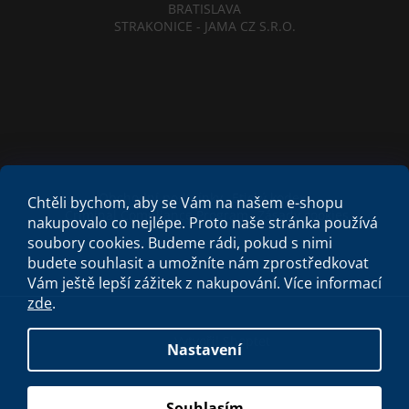
BRATISLAVA
STRAKONICE - JAMA CZ S.R.O.
Obchodní podmínky
Etický kodex
Chtěli bychom, aby se Vám na našem e-shopu
Criminal Compliance Program
Zásady cookies
nakupovalo co nejlépe. Proto naše stránka používá
soubory cookies. Budeme rádi, pokud s nimi
budete souhlasit a umožníte nám zprostředkovat
Vám ještě lepší zážitek z nakupování.
Více informací
zde
.
Vytvořil Shoptet
Nastavení
Copyright 2026
Spa studio
. Všechna práva vyhrazena.
Souhlasím