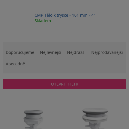
CMP Tělo k trysce - 101 mm - 4"
Skladem
Ř
a
Doporučujeme
Nejlevnější
Nejdražší
Nejprodávanější
z
e
Abecedně
n
í
p
OTEVŘÍT FILTR
r
o
V
d
ý
u
p
k
i
t
s
ů