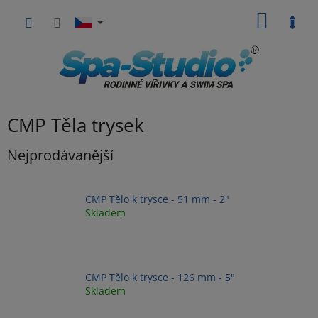
Přejít
NÁKUP
na
obsah
KOŠÍK
CMP Těla trysek
Nejprodávanější
CMP Tělo k trysce - 51 mm - 2"
Skladem
CMP Tělo k trysce - 126 mm - 5"
Skladem