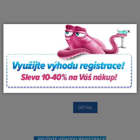
×
od
13 527,80 Kč
až
–78 %
Držák termického krytu
Termické kryty pro
Diamond Holder System
vířivou vanu
Vanish XL
Skladem
Skladem
DETAIL
VYUŽIJTE VÝHODU REGISTRACE!