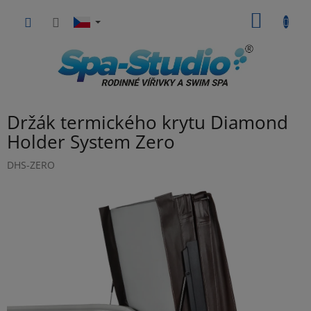
Přejít
NÁKUP
na
obsah
KOŠÍK
Držák termického krytu Diamond
Holder System Zero
DHS-ZERO