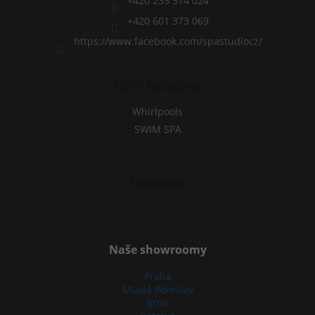
+420 235 314 024
o
l
+420 601 373 069
s
https://www.facebook.com/spastudiocz/
Další kategorie
Whirlpools
SWIM SPA
Facebook
Naše showroomy
Praha
Mladá Boleslav
Brno