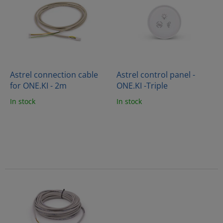
s
s
o
t
r
o
t
f
i
p
n
r
g
o
Astrel connection cable
Astrel control panel -
d
for ONE.KI - 2m
ONE.KI -Triple
u
In stock
In stock
c
t
s