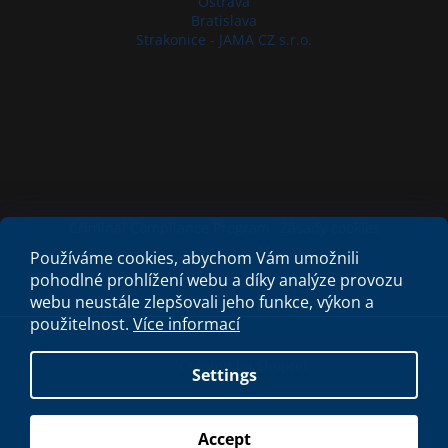
Ostrava
Bratislava
Strakonice - JAMA CZ s.r.o.
Criminal Compliance Program
Zásady cookies
Používáme cookies, abychom Vám umožnili
pohodlné prohlížení webu a díky analýze provozu
webu neustále zlepšovali jeho funkce, výkon a
použitelnost.
Více informací
Created by Shoptet
Settings
Copyright 2026
My e-shop
. All rights reserved.
Accept
S láskou vyrobilo
Filipesmedia 🧡