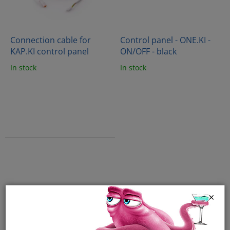
Connection cable for
Control panel - ONE.KI -
KAP.KI control panel
ON/OFF - black
In stock
In stock
×