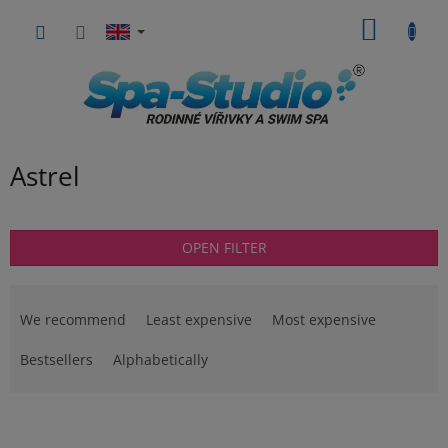
Skip
SHOPP
to
content
CART
Astrel
OPEN FILTER
P
r
We recommend
Least expensive
Most expensive
o
d
Bestsellers
Alphabetically
u
c
L
t
i