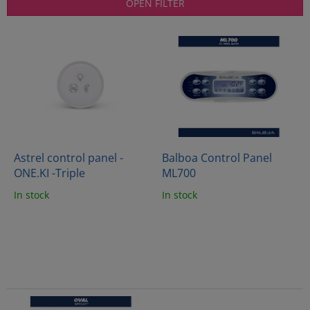
t
OPEN FILTER
s
o
L
r
i
t
s
i
t
n
o
g
f
p
r
o
Astrel control panel -
Balboa Control Panel
d
ONE.KI -Triple
ML700
u
In stock
In stock
c
t
s