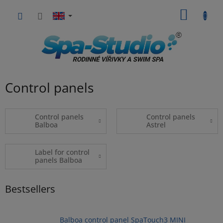
Skip
SHOPP
to
content
CART
Control panels
Control panels
Control panels
Balboa
Astrel
Label for control
panels Balboa
Bestsellers
Balboa control panel SpaTouch3 MINI