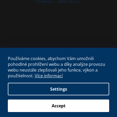
Strakonice - JAMA CZ s.r.o.
Criminal Compliance Program
Zásady cookies
Používáme cookies, abychom Vám umožnili
pohodlné prohlížení webu a díky analýze provozu
webu neustále zlepšovali jeho funkce, výkon a
použitelnost.
Více informací
Created by Shoptet
Settings
Copyright 2026
My e-shop
. All rights reserved.
Accept
S láskou vyrobilo
Filipesmedia 🧡