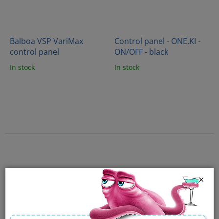
Balboa VSP VariMax
Control panel - ONE.KI -
control panel
ON/OFF - black
In stock
In stock
×