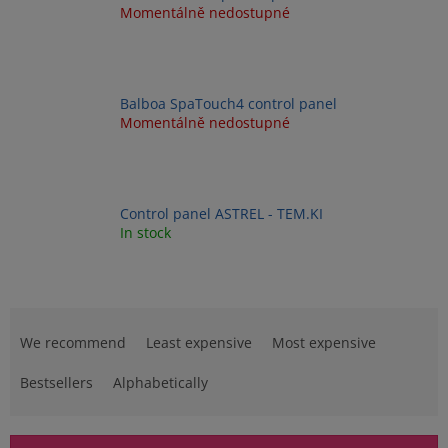
Momentálně nedostupné
Balboa SpaTouch4 control panel
Momentálně nedostupné
Control panel ASTREL - TEM.KI
In stock
P
r
We recommend
Least expensive
Most expensive
o
d
Bestsellers
Alphabetically
u
c