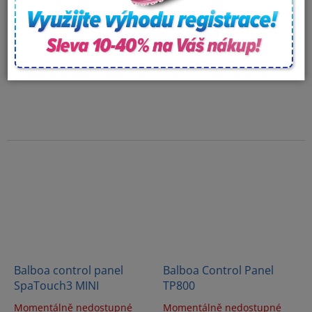
Control panel ASTREL -
SpaTouch3 Plus control
TEM.KI
panel
In stock
In stock
Balboa control panel
Balboa Control Panel
SpaTouch3 MINI
TP800
Momentálně nedostupné
Momentálně nedostupné