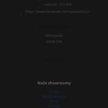
o
l
+420 601 373 069
s
https://www.facebook.com/spastudiocz/
Další kategorie
Whirlpools
SWIM SPA
Facebook
Naše showroomy
Praha
Mladá Boleslav
Brno
Ostrava