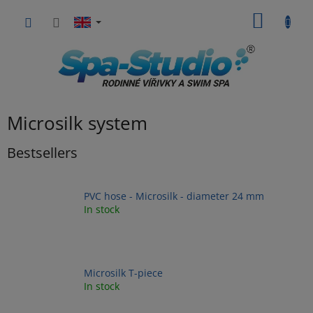
Skip
SHOPP
to
content
CART
Microsilk system
Bestsellers
PVC hose - Microsilk - diameter 24 mm
In stock
Microsilk T-piece
In stock