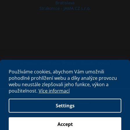
Bratislava
Strakonice - JAMA CZ s.r.o.
Criminal Compliance Program
Zásady cookies
Používáme cookies, abychom Vám umožnili
pohodlné prohlížení webu a díky analýze provozu
webu neustále zlepšovali jeho funkce, výkon a
použitelnost.
Více informací
Created by Shoptet
Settings
Copyright 2026
My e-shop
. All rights reserved.
Accept
S láskou vyrobilo
Filipesmedia 🧡