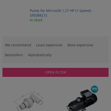
Pump for Microsilk 1.27 HP (1-Speed) -
SFE08821S
In stock
P
r
We recommend
Least expensive
Most expensive
o
d
Bestsellers
Alphabetically
u
c
t
OPEN FILTER
s
o
L
r
i
t
s
i
t
n
o
g