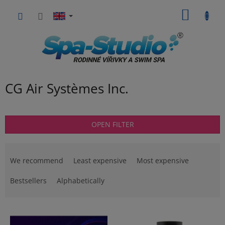
Skip
SHOPP
to
content
CART
CG Air Systèmes Inc.
OPEN FILTER
P
r
We recommend
Least expensive
Most expensive
o
d
Bestsellers
Alphabetically
u
c
L
t
i