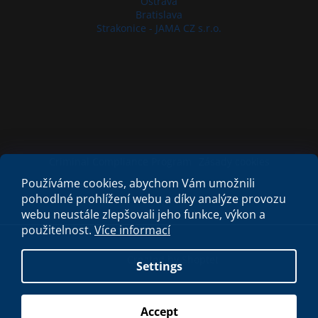
Ostrava
Bratislava
Strakonice - JAMA CZ s.r.o.
Criminal Compliance Program
Zásady cookies
Používáme cookies, abychom Vám umožnili
pohodlné prohlížení webu a díky analýze provozu
webu neustále zlepšovali jeho funkce, výkon a
použitelnost.
Více informací
Created by Shoptet
Settings
Copyright 2026
My e-shop
. All rights reserved.
Accept
S láskou vyrobilo
Filipesmedia 🧡