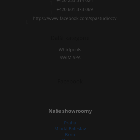
+420 235 314 024
o
l
+420 601 373 069
s
https://www.facebook.com/spastudiocz/
Další kategorie
Whirlpools
SWIM SPA
Facebook
Naše showroomy
Praha
Mladá Boleslav
Brno