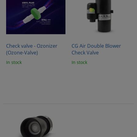
s
s
o
t
r
o
t
f
i
p
n
r
g
o
Check valve - Ozonizer
CG Air Double Blower
d
(Ozone-Valve)
Check Valve
u
In stock
In stock
c
t
s