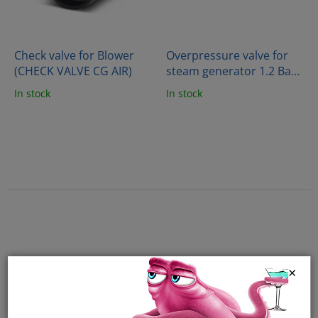
Check valve for Blower
Overpressure valve for
(CHECK VALVE CG AIR)
steam generator 1.2 Bar -
PR
In stock
In stock
×