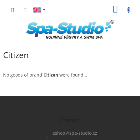
Skip
SHOPP
to
content
CART
Citizen
No goods of brand
Citizen
were found...
F
o
o
t
Contact
e
r
eshop
@
spa-studio.cz