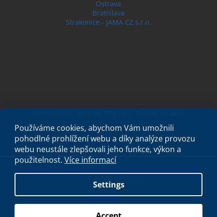
Ostrava
Bratislava
Strakonice - JAMA CZ s.r.o.
Criminal Compliance Program
Zásady cookies
Používáme cookies, abychom Vám umožnili
pohodlné prohlížení webu a díky analýze provozu
webu neustále zlepšovali jeho funkce, výkon a
použitelnost.
Více informací
Created by Shoptet
Settings
Copyright 2026
My e-shop
. All rights reserved.
Accept