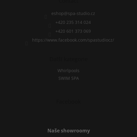
t
Contact
o
e
n
r
t
eshop
@
spa-studio.cz
r
+420 235 314 024
o
l
+420 601 373 069
s
https://www.facebook.com/spastudiocz/
Další kategorie
Whirlpools
SWIM SPA
Facebook
Naše showroomy