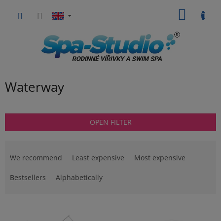
Skip
SHOPP
to
content
CART
Waterway
OPEN FILTER
P
r
We recommend
Least expensive
Most expensive
o
d
Bestsellers
Alphabetically
u
c
L
t
i