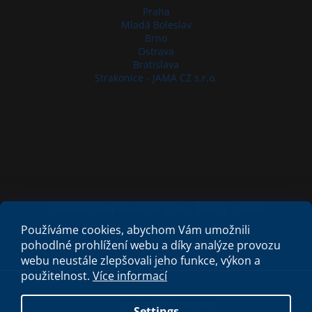
Praha
Mladá Boleslav
Brno
Ostrava
Bratislava
Strakonice - JAMA CZ s.r.o.
Criminal Compliance Program
Zásady cookies
Používáme cookies, abychom Vám umožnili
pohodlné prohlížení webu a díky analýze provozu
webu neustále zlepšovali jeho funkce, výkon a
použitelnost.
Více informací
Created by Shoptet
Settings