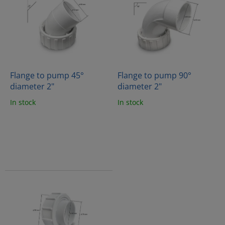
s
s
o
t
r
o
t
f
i
p
n
r
g
o
Flange to pump 45°
Flange to pump 90°
d
diameter 2"
diameter 2"
u
In stock
In stock
c
t
s