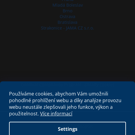
Mladá Boleslav
Brno
Ostrava
Bratislava
Strakonice - JAMA CZ s.r.o.
Criminal Compliance Program
Zásady cookies
Používáme cookies, abychom Vám umožnili
pohodlné prohlížení webu a díky analýze provozu
webu neustále zlepšovali jeho funkce, výkon a
použitelnost.
Více informací
Created by Shoptet
Settings