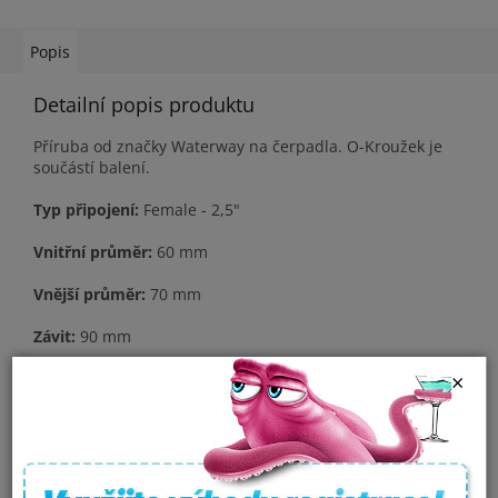
Popis
Detailní popis produktu
Příruba od značky Waterway na čerpadla. O-Kroužek je
součástí balení.
Typ připojení:
Female - 2,5"
Vnitřní průměr:
60 mm
Vnější průměr:
70 mm
Závit:
90 mm
×
Materiál:
PVC
Doplňkové parametry
Kategorie
:
Příruby a šroubení k čerpadlům
Model
:
2,5" Pump union Waterway