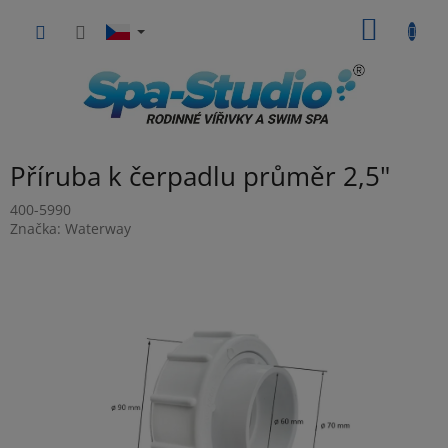
Přejít
NÁKUP
na
obsah
KOŠÍK
Příruba k čerpadlu průměr 2,5"
400-5990
Značka:
Waterway