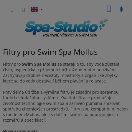
Skip
SHOPP
to
content
CART
Filtry pro Swim Spa Mollus
Filtry pro
Swim Spa Mollus
se starají o to, aby voda zůstala
čistá, hygienická a příjemná i při každodenním používání.
Zachytávají drobné nečistoty, mastnoty a organické zbytky,
které se do vody dostávají během plavání a relaxace.
Pravidelná údržba a výměna filtru je zásadní pro správnou
funkci cirkulačního systému. Kvalitní filtrace prodlužuje
životnost technologie swim spa a zároveň pomáhá snižovat
spotřebu chemických prostředků. Filtry jsou kompatibilní nejen
s modelem Mollus, ale i s dalšími swim spa odpovídajících
rozměrů a specifikací.
Hlavní přednosti: