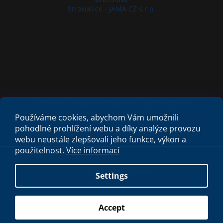
Strakonice - JAMA CZ s.r.o.
Criminal Compliance Program
Zásady cookies
Používáme cookies, abychom Vám umožnili
pohodlné prohlížení webu a díky analýze provozu
webu neustále zlepšovali jeho funkce, výkon a
použitelnost.
Více informací
Created by Shoptet
Settings
Copyright 2026
My e-shop
. All rights reserved.
Accept
S láskou vyrobilo
Filipesmedia 🧡