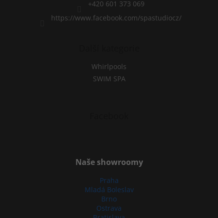
l
+420 601 373 069
s
https://www.facebook.com/spastudiocz/
Další kategorie
Whirlpools
SWIM SPA
Facebook
Naše showroomy
Praha
Mladá Boleslav
Brno
Ostrava
Bratislava