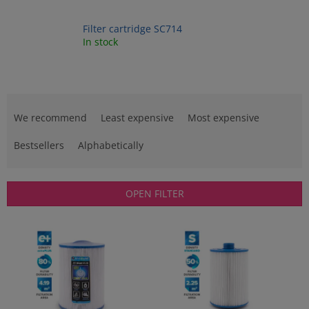
Filter cartridge SC714
In stock
P
r
We recommend
Least expensive
Most expensive
o
d
Bestsellers
Alphabetically
u
c
t
OPEN FILTER
s
o
L
r
i
t
s
i
t
n
o
g
f