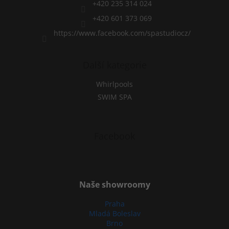
+420 235 314 024
o
l
+420 601 373 069
s
https://www.facebook.com/spastudiocz/
Další kategorie
Whirlpools
SWIM SPA
Facebook
Naše showroomy
Praha
Mladá Boleslav
Brno