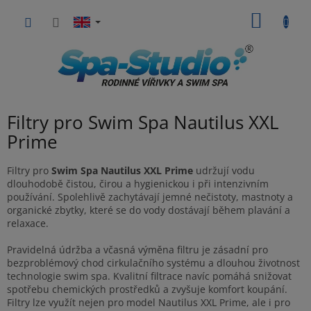
Skip
SHOPP
to
content
CART
Filtry pro Swim Spa Nautilus XXL
Prime
Filtry pro
Swim Spa Nautilus XXL Prime
udržují vodu
dlouhodobě čistou, čirou a hygienickou i při intenzivním
používání. Spolehlivě zachytávají jemné nečistoty, mastnoty a
organické zbytky, které se do vody dostávají během plavání a
relaxace.
Pravidelná údržba a včasná výměna filtru je zásadní pro
bezproblémový chod cirkulačního systému a dlouhou životnost
technologie swim spa. Kvalitní filtrace navíc pomáhá snižovat
spotřebu chemických prostředků a zvyšuje komfort koupání.
Filtry lze využít nejen pro model Nautilus XXL Prime, ale i pro