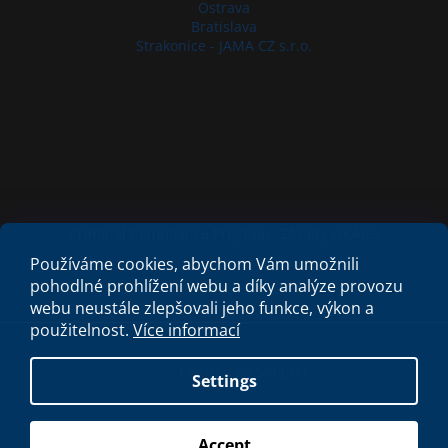
Ostrava
Bratislava
Strakonice - JAMA CZ s.r.o.
Criminal Compliance Program
Zásady cookies
Používáme cookies, abychom Vám umožnili
pohodlné prohlížení webu a díky analýze provozu
webu neustále zlepšovali jeho funkce, výkon a
použitelnost.
Více informací
Created by Shoptet
Settings
Copyright 2026
My e-shop
. All rights reserved.
Accept