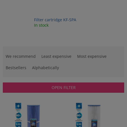
Filter cartridge KF-SPA
In stock
P
r
We recommend
Least expensive
Most expensive
o
d
Bestsellers
Alphabetically
u
c
t
OPEN FILTER
s
o
L
r
i
t
s
i
t
n
o