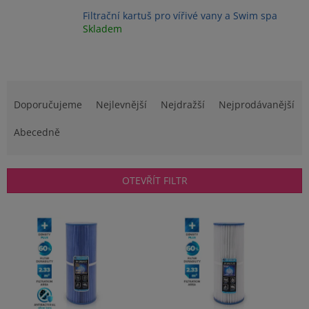
Filtrační kartuš pro vířivé vany a Swim spa
Skladem
Ř
a
Doporučujeme
Nejlevnější
Nejdražší
Nejprodávanější
z
e
Abecedně
n
í
p
OTEVŘÍT FILTR
r
o
V
d
ý
u
p
k
i
t
s
ů
p
r