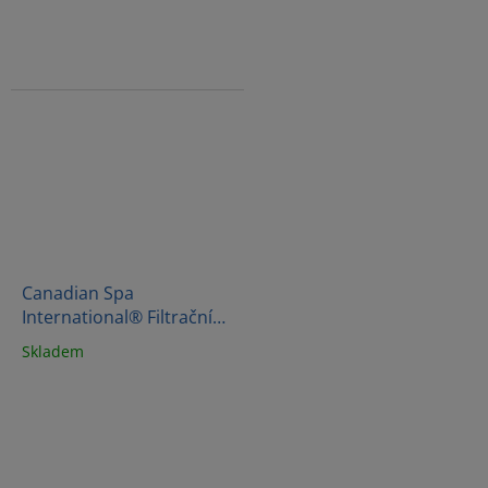
Canadian Spa
International® Filtrační
kartuš antibakteriální KF
Skladem
SWIM ANTIBACTERIAL
PLUS