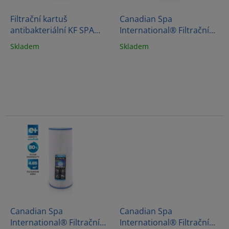
o
d
Filtrační kartuš
Canadian Spa
u
antibakteriální KF SPA
International® Filtrační
k
ANTIBACTERIAL PLUS
kartuš - pro vířivé vany
Skladem
Skladem
t
ů
Canadian Spa
Canadian Spa
International® Filtrační
International® Filtrační