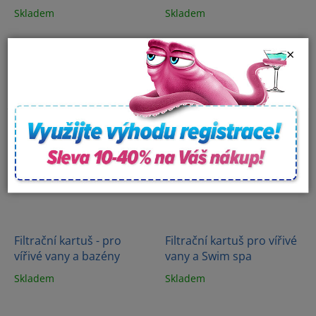
kartuš - pro vířivé vany
kartuš KF SWIM PLUS
Skladem
Skladem
×
Filtrační kartuš - pro
Filtrační kartuš pro vířivé
vířivé vany a bazény
vany a Swim spa
Skladem
Skladem