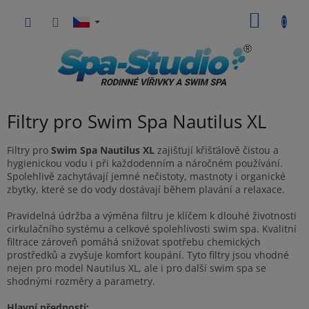
Přejít
NÁKUP
na
obsah
KOŠÍK
Filtry pro Swim Spa Nautilus XL
Filtry pro
Swim Spa Nautilus XL
zajišťují křišťálově čistou a
hygienickou vodu i při každodenním a náročném používání.
Spolehlivě zachytávají jemné nečistoty, mastnoty i organické
zbytky, které se do vody dostávají během plavání a relaxace.
Pravidelná údržba a výměna filtru je klíčem k dlouhé životnosti
cirkulačního systému a celkové spolehlivosti swim spa. Kvalitní
filtrace zároveň pomáhá snižovat spotřebu chemických
prostředků a zvyšuje komfort koupání. Tyto filtry jsou vhodné
nejen pro model Nautilus XL, ale i pro další swim spa se
shodnými rozměry a parametry.
Hlavní přednosti: