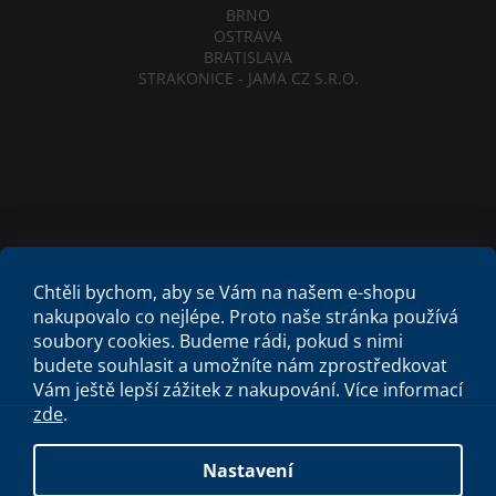
BRNO
OSTRAVA
BRATISLAVA
STRAKONICE - JAMA CZ S.R.O.
Obchodní podmínky
Etický kodex
Chtěli bychom, aby se Vám na našem e-shopu
Criminal Compliance Program
Zásady cookies
nakupovalo co nejlépe. Proto naše stránka používá
soubory cookies. Budeme rádi, pokud s nimi
budete souhlasit a umožníte nám zprostředkovat
Vám ještě lepší zážitek z nakupování.
Více informací
zde
.
Vytvořil Shoptet
Nastavení