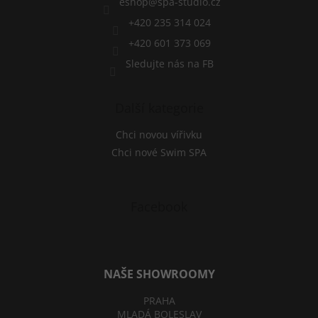
í
v
eshop
@
spa-studio.cz
k
+420 235 314 024
y
v
+420 601 373 069
ý
Sledujte nás na FB
p
i
s
Další kategorie
u
Chci novou vířivku
Chci nové Swim SPA
Facebook
NAŠE SHOWROOMY
PRAHA
MLADÁ BOLESLAV