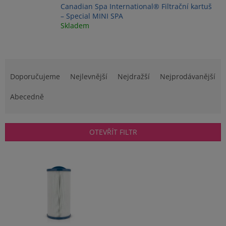
Canadian Spa International® Filtrační kartuš
– Special MINI SPA
Skladem
Ř
a
Doporučujeme
Nejlevnější
Nejdražší
Nejprodávanější
z
e
Abecedně
n
í
p
OTEVŘÍT FILTR
r
o
V
d
ý
u
p
k
i
t
s
ů
p
r