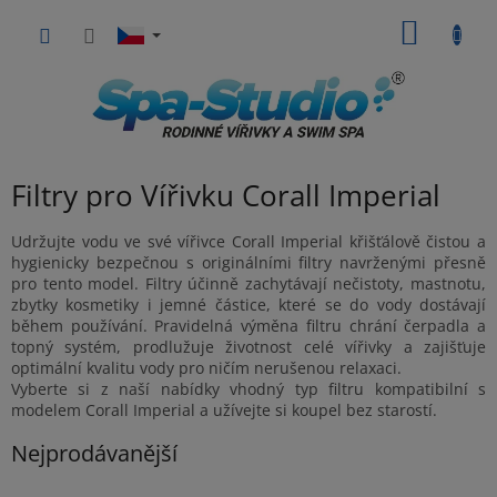
Přejít
NÁKUP
na
obsah
KOŠÍK
Filtry pro Vířivku Corall Imperial
Udržujte vodu ve své vířivce Corall Imperial křišťálově čistou a
hygienicky bezpečnou s originálními filtry navrženými přesně
pro tento model. Filtry účinně zachytávají nečistoty, mastnotu,
zbytky kosmetiky i jemné částice, které se do vody dostávají
během používání. Pravidelná výměna filtru chrání čerpadla a
topný systém, prodlužuje životnost celé vířivky a zajišťuje
optimální kvalitu vody pro ničím nerušenou relaxaci.
Vyberte si z naší nabídky vhodný typ filtru kompatibilní s
modelem Corall Imperial a užívejte si koupel bez starostí.
Nejprodávanější